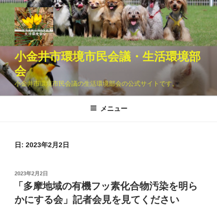
コ
ン
テ
ン
ツ
小金井市環境市民会議・生活環境部
へ
会
ス
小金井市環境市民会議の生活環境部会の公式サイトです。
キ
ッ
メニュー
プ
日:
2023年2月2日
投
2023年2月2日
稿
「多摩地域の有機フッ素化合物汚染を明ら
日:
かにする会」記者会見を見てください