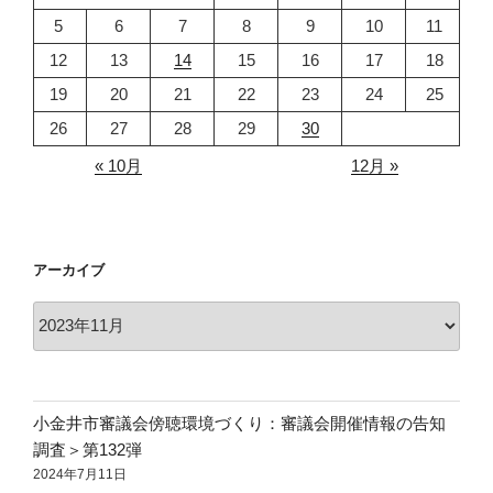
5
6
7
8
9
10
11
12
13
14
15
16
17
18
19
20
21
22
23
24
25
26
27
28
29
30
« 10月
12月 »
アーカイブ
ア
ー
カ
イ
ブ
小金井市審議会傍聴環境づくり：審議会開催情報の告知
調査＞第132弾
2024年7月11日