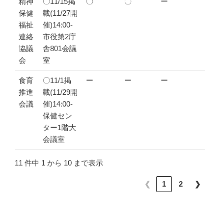
精神
〇11/15掲
〇
〇
ー
保健
載(11/27開
福祉
催)14:00-
連絡
市役第2庁
協議
舎801会議
会
室
食育
〇11/1掲
ー
ー
ー
推進
載(11/29開
会議
催)14:00-
保健セン
ター1階大
会議室
11 件中 1 から 10 まで表示
❮
1
2
❯