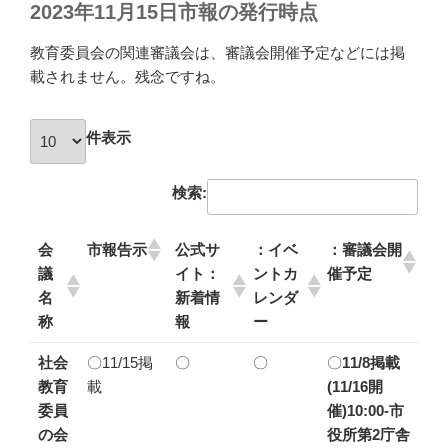
2023年11月15日市報の発行時点
教育委員会の関連審議会は、審議会開催予定などには掲
載されません。残念ですね。
件表示
検索:
会
市報告示
公式サ
：イベ
：審議会開
議
イト：
ントカ
催予定
名
新着情
レンダ
称
報
ー
社会
〇11/15掲
〇
〇
〇
11/8掲載
教育
載
(11/16開
委員
催)10:00-市
の会
役所第2庁舎