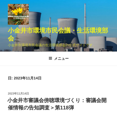
コ
ン
テ
ン
ツ
小金井市環境市民会議・生活環境部
へ
会
ス
小金井市環境市民会議の生活環境部会の公式サイトです。
キ
ッ
メニュー
プ
日:
2023年11月14日
投
2023年11月14日
稿
小金井市審議会傍聴環境づくり：審議会開
日:
催情報の告知調査＞第118弾