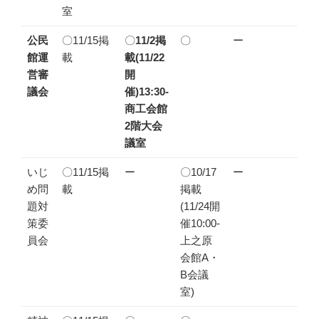
室
公民
〇11/15掲
〇
11/2掲
〇
ー
館運
載
載(11/22
営審
開
議会
催)13:30-
商工会館
2階大会
議室
いじ
〇11/15掲
ー
〇10/17
ー
め問
載
掲載
題対
(11/24開
策委
催10:00-
員会
上之原
会館A・
B会議
室)