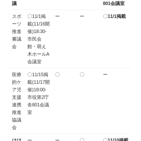
議
801会議室
スポ
〇11/1掲
ー
ー
〇
11/1掲載
ーツ
載(11/16開
推進
催)18:30-
審議
市民会
会
館・萌え
木ホールA
会議室
医療
〇11/15掲
〇
〇
ー
的ケ
載(11/17開
ア児
催)18:00-
支援
市役第2庁
連携
舎801会議
推進
室
協議
会
はけ
ー
ー
〇
〇
11/10掲載