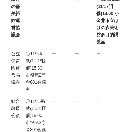
の森
(11/17開
美術
催)18:00-小
館運
金井市立は
営協
けの森美術
議会
館多目的講
義室
公立
〇11/1掲
ー
ー
ー
保育
載(11/18開
園運
催)15:30-
営協
市役第2庁
議会
舎801会議
室
総合
〇11/15掲
ー
ー
ー
教育
載(11/21開
会議
催)15:00-
市役第2庁
舎801会議