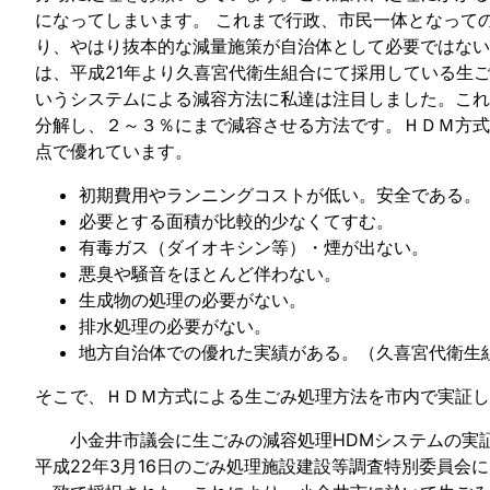
になってしまいます。 これまで行政、市民一体となって
り、やはり抜本的な減量施策が自治体として必要ではない
は、平成21年より久喜宮代衛生組合にて採用している生ごみ減容処理Ｈ
いうシステムによる減容方法に私達は注目しました。これ
分解し、２～３％にまで減容させる方法です。ＨＤＭ方式
点で優れています。
初期費用やランニングコストが低い。安全である。
必要とする面積が比較的少なくてすむ。
有毒ガス（ダイオキシン等）・煙が出ない。
悪臭や騒音をほとんど伴わない。
生成物の処理の必要がない。
排水処理の必要がない。
地方自治体での優れた実績がある。（久喜宮代衛生
そこで、ＨＤＭ方式による生ごみ処理方法を市内で実証し
小金井市議会に生ごみの減容処理HDMシステムの実証
平成22年3月16日のごみ処理施設建設等調査特別委員会