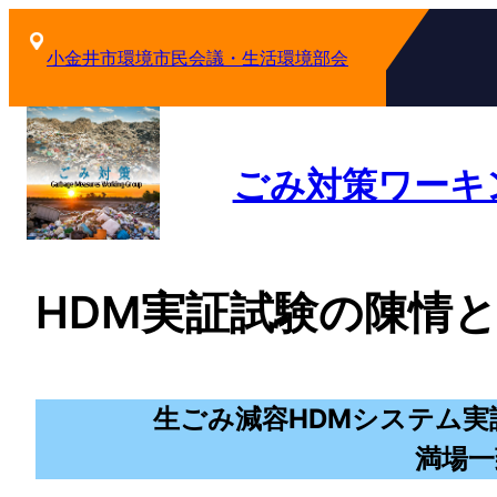
内
容
小金井市環境市民会議・生活環境部会
を
ス
キ
ッ
ごみ対策ワーキ
プ
HDM実証試験の陳情
生ごみ減容HDMシステム実
満場一