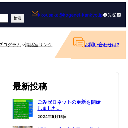
Facebook
X
Instagram
LinkedIn
kkousaka@koganei-kankyo.jp
検索
プログラム
談話室
リンク
お問い合わせは?
最新投稿
ごみゼロネットの更新を開始
しました。
2024年5月15日