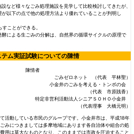
設など様々なごみ処理施設を見学して比較検討してきたが、
理が以下の点で他の処理方法より優れていることが判明し
らすことができる。
酵による生ごみの分解は、自然界の循環サイクルの原理で
ステム実証試験についての陳情
陳情者
ごみゼロネット （代表 平林聖）
小金井のごみを考える・トンボの会
（代表 市原賎香）
特定非営利活動法人シニアＳＯＨＯ小金井
（代表理事 大橋元明）
て活動している市民のグループです。小金井市は、平成18年
ごみにつきましては多摩地域にあります各自治体や組合の処
費用は莫大なものとなり、このままでは市政を圧迫すること