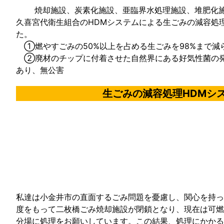
焼却施設、炭素化施設、亜臨界水処理施設、堆肥化施
久喜宮代衛生組合のHDMシステムによる生ごみの減容処
た。
①燃やすごみの50%以上を占める生ごみを98%まで減
②廃材のチップに付着させた自然界にある好気性菌の発
あり、無公害
生ごみの減容処理HDMシ
私達は小金井市の直面するごみ問題を憂慮し、関心を持っ
度をもって二枚橋ごみ焼却施設が閉鎖となり、現在は可燃
分場に処理をお願いしています。この結果、処理にかかる