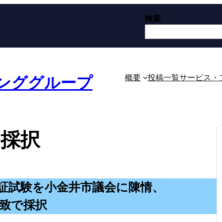
検索
概要
投稿一覧
サービス・
ンググループ
と採択
証試験を小金井市議会に陳情、
致で採択