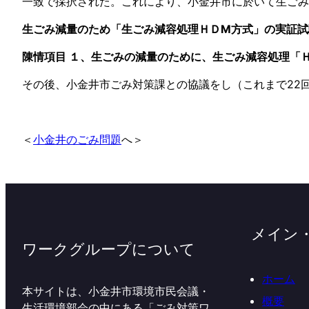
一致で採択された。これにより、小金井市に於いて生ごみ
生ごみ減量のため「生ごみ減容処理ＨＤM方式」の実証試
陳情項目 １、生ごみの減量のために、生ごみ減容処理「
その後、小金井市ごみ対策課との協議をし（これまで22
＜
小金井のごみ問題
へ＞
メイン
ワークグループについて
ホーム
本サイトは、小金井市環境市民会議・
概要
生活環境部会の中にある「ごみ対策ワ