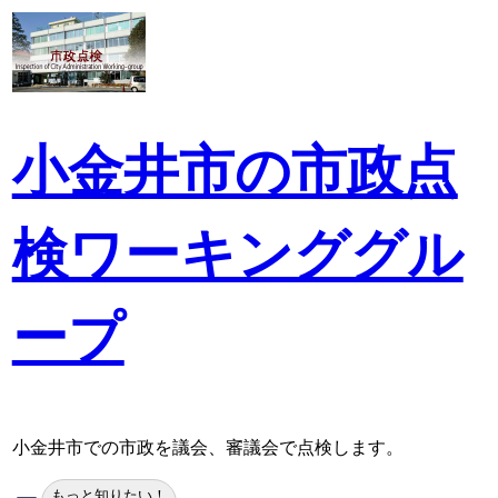
内
容
を
ス
キ
ッ
小金井市の市政点
プ
検ワーキンググル
ープ
小金井市での市政を議会、審議会で点検します。
検
もっと知りたい！