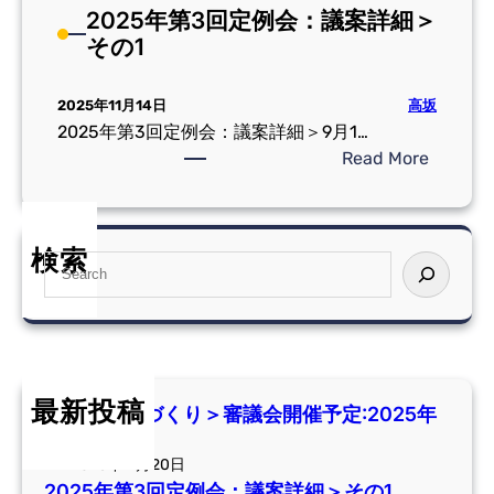
2025年第3回定例会：議案詳細＞
その1
高坂
2025年11月14日
2025年第3回定例会：議案詳細＞9月1…
:
Read More
2
0
2
検索
S
5
e
年
a
第
r
3
c
回
h
定
最新投稿
審議会環境づくり＞審議会開催予定:2025年
例
11月第1回
会
2025年11月20日
：
2025年第3回定例会：議案詳細＞その1