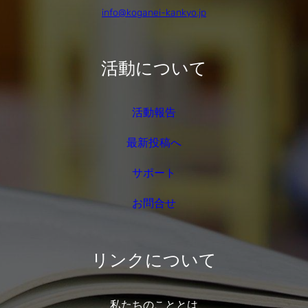
info@koganei-kankyo.jp
活動について
活動報告
最新投稿へ
サポート
お問合せ
リンクについて
私たちのこととは